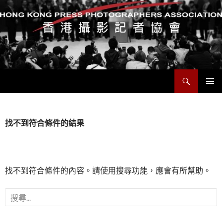
搜
香港攝影記者協會
尋
跳
主要選單
至
主
要
找不到符合條件的結果
內
容
找不到符合條件的內容。請使用搜尋功能，應會有所幫助。
搜
尋
關