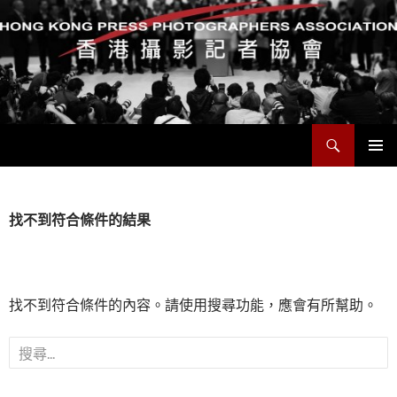
搜
香港攝影記者協會
尋
跳
主要選單
至
主
要
找不到符合條件的結果
內
容
找不到符合條件的內容。請使用搜尋功能，應會有所幫助。
搜
尋
關