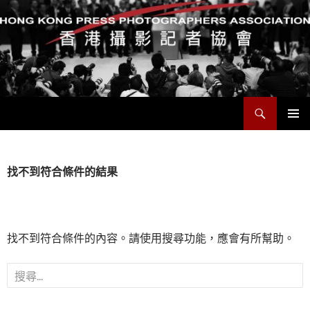
搜
香港攝影記者協會
尋
跳
主要選單
至
主
要
找不到符合條件的結果
內
容
找不到符合條件的內容。請使用搜尋功能，應會有所幫助。
搜
尋
關