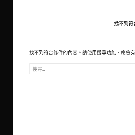
找不到符
找不到符合條件的內容。請使用搜尋功能，應會
搜
尋
關
鍵
字: