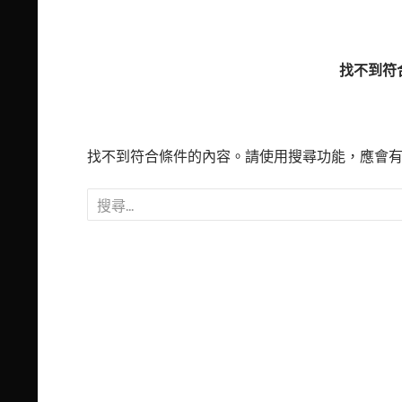
找不到符
找不到符合條件的內容。請使用搜尋功能，應會
搜
尋
關
鍵
字: