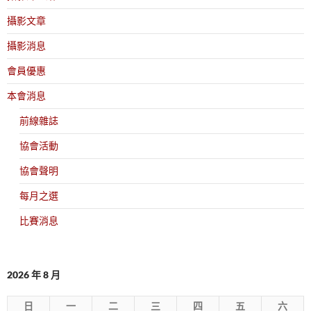
攝影文章
攝影消息
會員優惠
本會消息
前線雜誌
協會活動
協會聲明
每月之選
比賽消息
2026 年 8 月
日
一
二
三
四
五
六