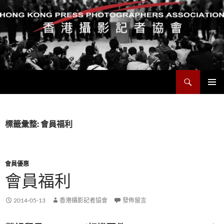
搜
香港攝影記者協會
尋
跳
主要選單
至
主
要
標籤彙整: 會員福利
內
容
會員優惠
會員福利
2014-05-13
香港攝影記者協會
發佈留言