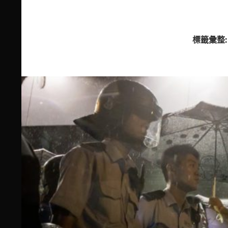
標籤彙整: