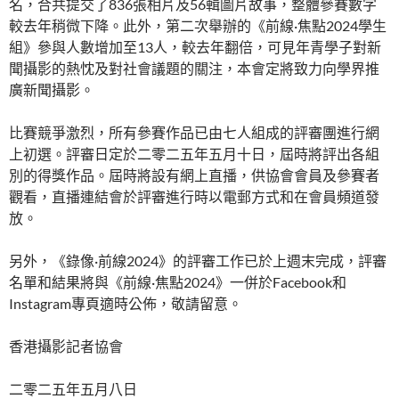
名，合共提交了836張相片及56輯圖片故事，整體參賽數字
較去年稍微下降。此外，第二次舉辦的《前線·焦點2024學生
組》參與人數增加至13人，較去年翻倍，可見年青學子對新
聞攝影的熱忱及對社會議題的關注，本會定將致力向學界推
廣新聞攝影。
比賽競爭激烈，所有參賽作品已由七人組成的評審團進行網
上初選。評審日定於二零二五年五月十日，屆時將評出各組
別的得獎作品。屆時將設有網上直播，供協會會員及參賽者
觀看，直播連結會於評審進行時以電郵方式和在會員頻道發
放。
另外，《錄像·前線2024》的評審工作已於上週末完成，評審
名單和結果將與《前線·焦點2024》一併於Facebook和
Instagram專頁適時公佈，敬請留意。
香港攝影記者協會
二零二五年五月八日