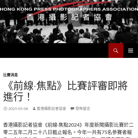
搜
香港攝影記者協會
尋
跳
主要選單
至
主
要
比賽消息
內
《前線·焦點》比賽評審即將
容
進行！
2025-05-08
香港攝影記者協會
發佈留言
香港攝影記者協會《前線·焦點2024》年度新聞攝影比賽於二
零二五年二月二十八日截止報名。今年一共有75名參賽者報