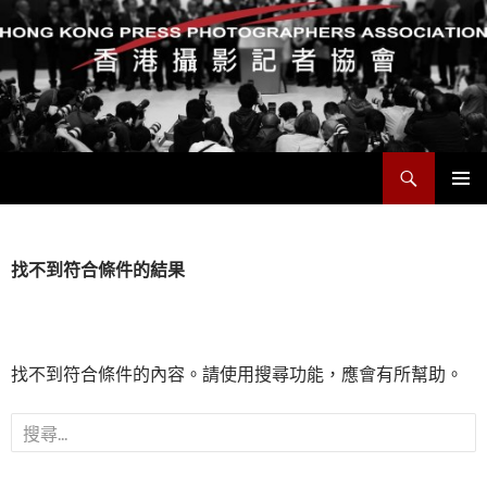
搜
香港攝影記者協會
尋
跳
主要選單
至
主
要
找不到符合條件的結果
內
容
找不到符合條件的內容。請使用搜尋功能，應會有所幫助。
搜
尋
關