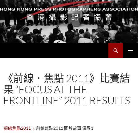
搜
香港攝影記者協會
尋
跳
主要選單
至
主
《前線．焦點 2011》比賽結
要
內
果 “FOCUS AT THE
容
FRONTLINE” 2011 RESULTS
前線焦點2011
»
前線焦點2011 圖片故事 優異1