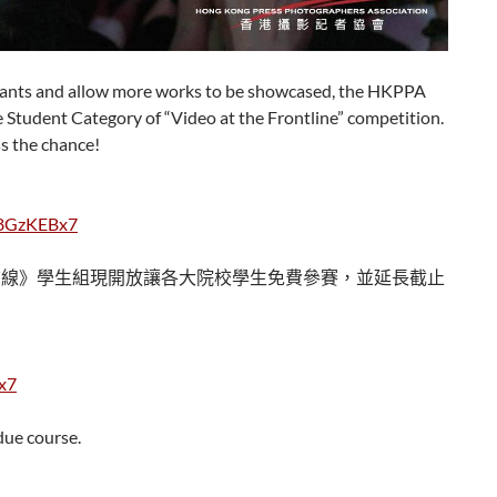
cants and allow more works to be showcased, the HKPPA
e Student Category of “Video at the Frontline” competition.
s the chance!
g8GzKEBx7
前線》學生組現開放讓各大院校學生免費參賽，並延長截止
x7
due course.