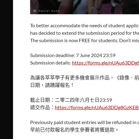
To better accommodate the needs of student appli
has decided to extend the submission period for th
The submission is now FREE for students. Don’t mis
Submission deadline: 7 June 2024 23:59
Submission details:
https://forms.gle/nUAu63DD
為讓各萃萃學子有更多機會展示作品，《錄像．
日期，請踴躍報名！
截止日期：二零二四年六月七日23:59
遞交作品：
https://forms.gle/nUAu63DDg8GzKEB
Previously paid student entries will be refunded in 
早前已付款報名的學生參賽者將獲退款。