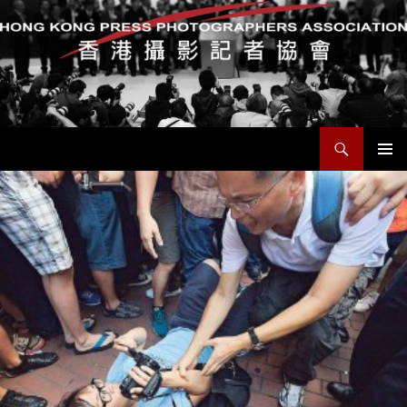
搜
香港攝影記者協會
尋
跳
主要選單
至
主
要
內
容