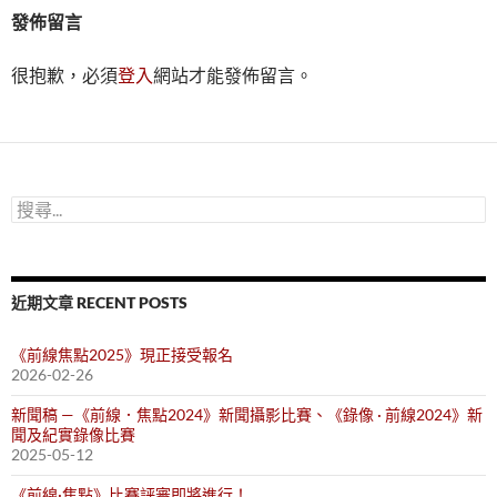
發佈留言
很抱歉，必須
登入
網站才能發佈留言。
搜
尋
關
鍵
字:
近期文章 RECENT POSTS
《前線焦點2025》現正接受報名
2026-02-26
新聞稿 —《前線．焦點2024》新聞攝影比賽、《錄像 · 前線2024》新
聞及紀實錄像比賽
2025-05-12
《前線·焦點》比賽評審即將進行！