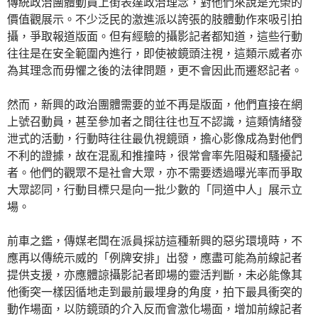
傳統政治團體動員上街表達政治理念，對他們來說是光榮的
價值觀展示。不少泛民的激進派以誇張的肢體動作來吸引拍
攝，爭取報道版面。但有經驗的攝影記者都知道，這些行動
往往是在安全範圍內進行，即使被鏡頭注視，這類示威者亦
為其理念而毋懼之後的法律問題，更不會因此而遷怒記者。
然而，新興的政治團體需要的並不再是版面，他們直接在網
上號召動員，甚至參加者之間往往也互不認識，這類情緒發
泄式的活動，行動時往往最仇視鏡頭，擔心影像成為對他們
不利的證據，故在混亂和推撞時，很常會率先阻礙和騷擾記
者。他們的觀眾不是社會大眾，亦不需要透過曝光率而爭取
大眾認同，行動目標只是向一批少數的「同道中人」展示立
場。
前車之鑑，傳媒老闆在派員採訪這種新興的惡劣環境時，不
應再以傳統示威的「例牌安排」出發，應盡可能為前線記者
提供支援，亦應體諒攝影記者即場的靈活判斷，未必能像其
他衝突一樣因循地走到最前最埋身的角度，拍下最具衝突的
動作場面，以防鏡頭的介入反而會激化場面，增加前線記者