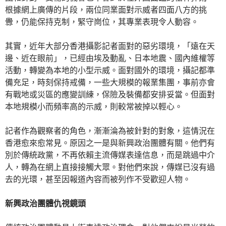
根據網上廣傳的片段，兩位同業面對示威者四面八方的挑
釁，仍能保持克制，緊守崗位，其專業表現令人動容。
其實，近年大部分香港攝影記者面對的惡劣環境，「遠在天
邊、近在眼前」，已經由埃及動亂、日本地震、國內維權等
活動，轉變為本地的小型示威。面對國外的環境，攝記都準
備充足，時刻保持戒備，一些大規模的報業集團，事前亦會
有戰地或災區的應變訓練，保險及裝備都安排妥當。但面對
本地規模小而頻率高的示威，則較常被掉以輕心。
記者作為觀察者的角色，漸漸淪為被針對的對象，這情況在
香港愈來愈常見。原因之一是與新興政治團體有關。他們有
別於傳統政黨，不再依賴主流傳媒表達信息，而是跳過中介
人，轉為在網上直接接觸大眾。對他們來說，傳媒已沒有過
去的光環，甚至因報道內容而被列作不受歡迎人物。
新興政治團體仇視鏡頭