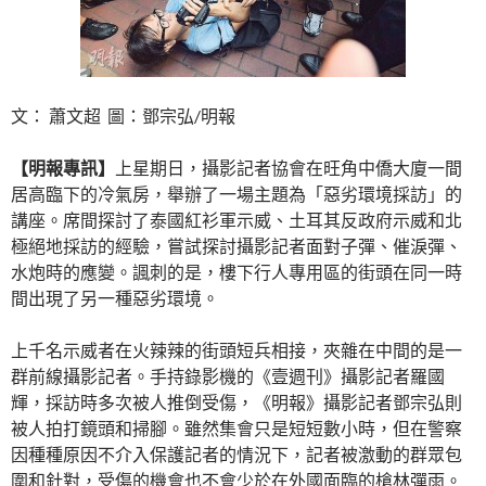
文： 蕭文超 圖：鄧宗弘/明報
【明報專訊】
上星期日，攝影記者協會在旺角中僑大廈一間
居高臨下的冷氣房，舉辦了一場主題為「惡劣環境採訪」的
講座。席間探討了泰國紅衫軍示威、土耳其反政府示威和北
極絕地採訪的經驗，嘗試探討攝影記者面對子彈、催淚彈、
水炮時的應變。諷刺的是，樓下行人專用區的街頭在同一時
間出現了另一種惡劣環境。
上千名示威者在火辣辣的街頭短兵相接，夾雜在中間的是一
群前線攝影記者。手持錄影機的《壹週刊》攝影記者羅國
輝，採訪時多次被人推倒受傷，《明報》攝影記者鄧宗弘則
被人拍打鏡頭和掃腳。雖然集會只是短短數小時，但在警察
因種種原因不介入保護記者的情況下，記者被激動的群眾包
圍和針對，受傷的機會也不會少於在外國面臨的槍林彈雨。