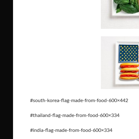
#south-korea-flag-made-from-food-600×442
#thailand-flag-made-from-food-600×334
#india-flag-made-from-food-600×334