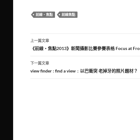
前線‧焦點
前線焦點
文
上一篇文章
章
《前線‧焦點2013》新聞攝影比賽參賽表格 Focus at Frontlin
導
下一篇文章
覽
view finder : find a view﹕以巴衝突 老掉牙的照片題材？