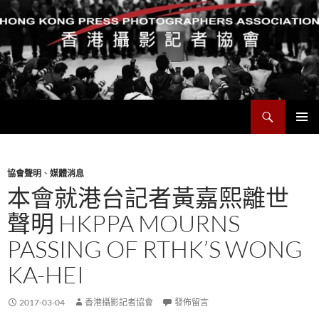
搜
香港攝影記者協會
尋
跳
主要選單
至
主
要
協會聲明
、
媒體消息
內
本會就港台記者黃嘉熙離世
容
聲明 HKPPA MOURNS
PASSING OF RTHK’S WONG
KA-HEI
2017-03-04
香港攝影記者協會
發佈留言