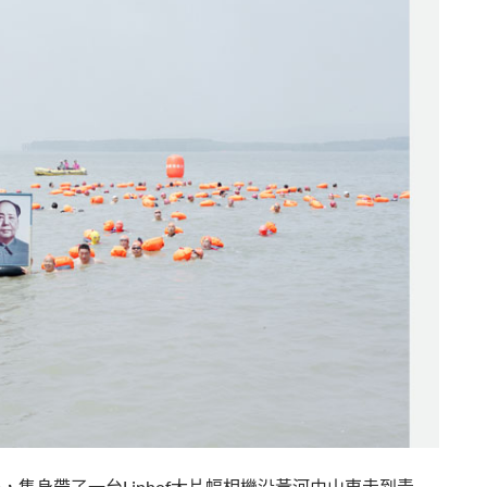
隻身帶了一台Linhof大片幅相機沿黃河由山東走到青