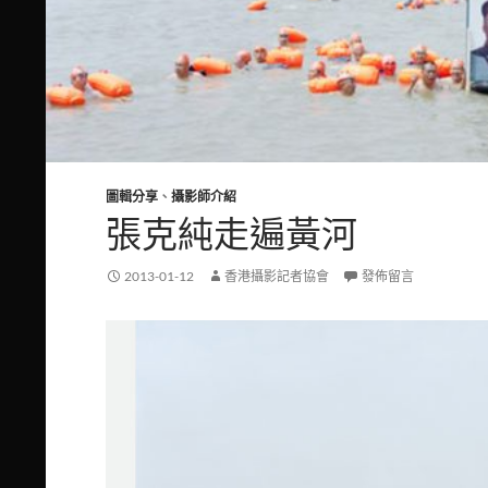
圖輯分享
、
攝影師介紹
張克純走遍黃河
2013-01-12
香港攝影記者協會
發佈留言