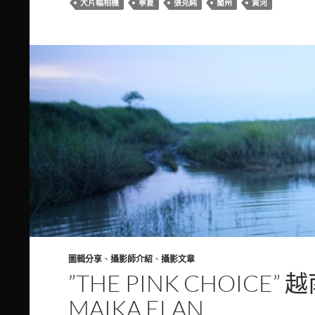
大片幅相機
寧夏
張克純
蘭州
黄河
圖輯分享
、
攝影師介紹
、
攝影文章
”THE PINK CHOIC
MAIKA ELAN