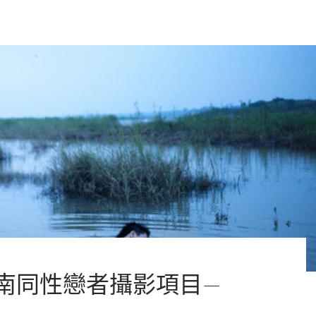
E” 越南同性戀者攝影項目—