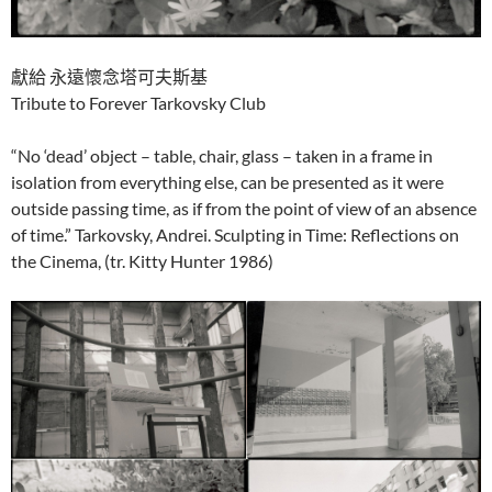
獻給 永遠懷念塔可夫斯基
Tribute to Forever Tarkovsky Club
“No ‘dead’ object – table, chair, glass – taken in a frame in
isolation from everything else, can be presented as it were
outside passing time, as if from the point of view of an absence
of time.” Tarkovsky, Andrei. Sculpting in Time: Reflections on
the Cinema, (tr. Kitty Hunter 1986)