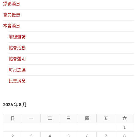
攝影消息
會員優惠
本會消息
前線雜誌
協會活動
協會聲明
每月之選
比賽消息
2026 年 8 月
日
一
二
三
四
五
六
1
2
3
4
5
6
7
8