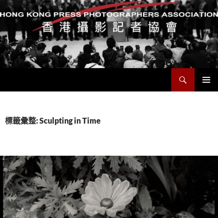
搜
香港攝影記者協會
尋
跳
主要選單
至
主
要
標籤彙整: Sculpting in Time
內
容