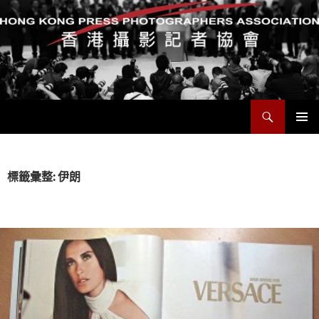
搜
香港攝影記者協會
尋
跳
主要選單
至
主
要
標籤彙整: 伊朗
內
容