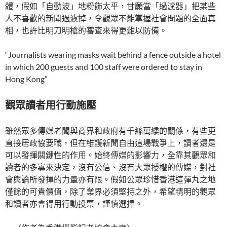
體，假如「自動波」地粉飾太平，甘願當「過濾器」把某些
人不喜歡的新聞過濾掉，令觀眾不能掌握社會問題的全面真
相，也許比明刀明槍的審查來得更難以防備。
“Journalists wearing masks wait behind a fence outside a hotel
in which 200 guests and 100 staff were ordered to stay in
Hong Kong”
觀眾讀者用行動施壓
雖然眾多傳媒老闆與商界和政府有千絲萬縷的關係，有些更
直接居政協要職，但在維護新聞自由這場戰爭上，讀者還是
可以發揮關鍵性的作用。始終傳媒的影響力，全靠其觀眾和
讀者的多寡來決定，沒有公信、沒有大眾授權的傳媒，對社
會輿論所發揮的力量亦有限。假如公眾珍惜香港這彈丸之地
僅餘的可貴價值，除了業界必須堅持之外，希望精明的觀眾
和讀者亦會得用行動投票，謹慎選擇。