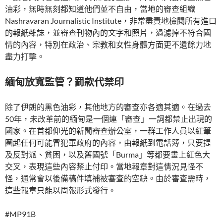
油彩，無時無刻都知道他們並不自由，當地的審查組織
Nashravaran Journalistic Institute，非常盡責地檢閱所有進口
的報紙雜誌，並審查刊物內的文字和照片，過濾掉不符合國
情的內容，特別在政治、宗教和女性身體方面更不遺餘力地
盡力打擊。
緬甸放寬監管？罰款代禁印
除了伊朗的黑色油彩，其他地方的審查亦各適其適。在過去
50年，未改革前的緬甸是一個連「審查」一詞都禁止出現的
國家。在首都仰光的新聞審查辦公室，一群工作人員以紅筆
圈起任何可能冒犯軍政府的內容，由報紙到電話簿，只要提
及反對派、貧困，以及舊國號「Burma」等都要畫上紅色大
交叉，表現這些內容禁止付印。當地報章對這情況見怪不
怪，通常會以後備稿件填補被審查的空缺。由於審查需時，
這些報章只能以周報形式發行。
#MP91B