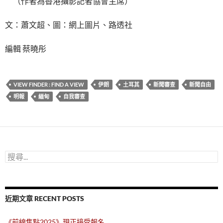
（作者為香港攝影記者協會主席）
文：蕭文超、圖：網上圖片、路透社
編輯 蔡曉彤
VIEW FINDER : FIND A VIEW
伊朗
土耳其
新聞審查
新聞自由
明報
緬甸
自我審查
搜
尋
關
鍵
字:
近期文章 RECENT POSTS
《前線焦點2025》現正接受報名