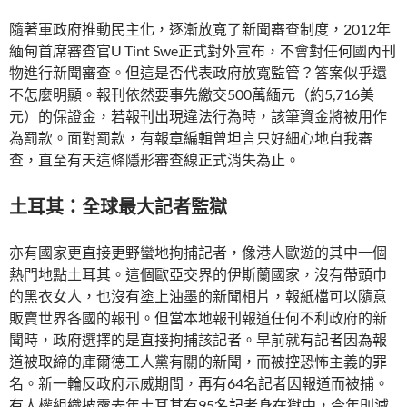
隨著軍政府推動民主化，逐漸放寬了新聞審查制度，2012年
緬甸首席審查官U Tint Swe正式對外宣布，不會對任何國內刊
物進行新聞審查。但這是否代表政府放寬監管？答案似乎還
不怎麼明顯。報刊依然要事先繳交500萬緬元（約5,716美
元）的保證金，若報刊出現違法行為時，該筆資金將被用作
為罰款。面對罰款，有報章編輯曾坦言只好細心地自我審
查，直至有天這條隱形審查線正式消失為止。
土耳其：全球最大記者監獄
亦有國家更直接更野蠻地拘捕記者，像港人歐遊的其中一個
熱門地點土耳其。這個歐亞交界的伊斯蘭國家，沒有帶頭巾
的黑衣女人，也沒有塗上油墨的新聞相片，報紙檔可以隨意
販賣世界各國的報刊。但當本地報刊報道任何不利政府的新
聞時，政府選擇的是直接拘捕該記者。早前就有記者因為報
道被取締的庫爾德工人黨有關的新聞，而被控恐怖主義的罪
名。新一輪反政府示威期間，再有64名記者因報道而被捕。
有人權組織披露去年土耳其有95名記者身在獄中，今年則減