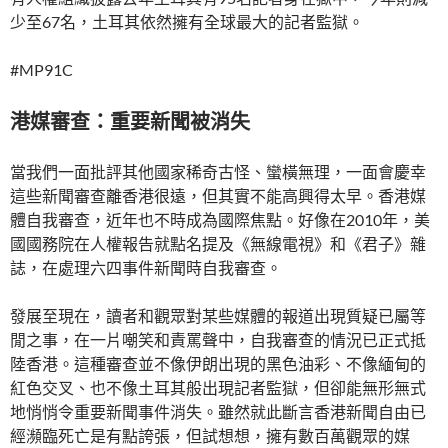
少至67名，土耳其依然擁有全球最大的記者監獄。
#MP91C
港媒審查：重要新聞被消失
當我們一面批評其他國家稀奇古怪、蠻橫無理，一面會慶幸
這些新聞審查離香港很遠，但其實不能高興得太早。香港媒
體自我審查，近年也不時成為國際焦點。好像在2010年，美
國國務院在人權報告就點名提及《無線電視》和《君子》雜
誌，在處理六四事件新聞時自我審查。
發展至現在，讀者和觀眾對某些媒體的報道出現質疑已屬等
閒之事，在一片嘲笑和責罵聲中，自我審查的情況已正式抵
陸香港。這種審查並不像伊朗出現的黑色油彩、不像緬甸的
紅色交叉、也不像土耳其般出現記者監獄，但卻能無形無式
地悄悄令重要新聞事件消失。雖然就此斷言香港新聞自由已
經瀕臨死亡是有點誇張，但試想想，擁有數百萬觀眾的媒