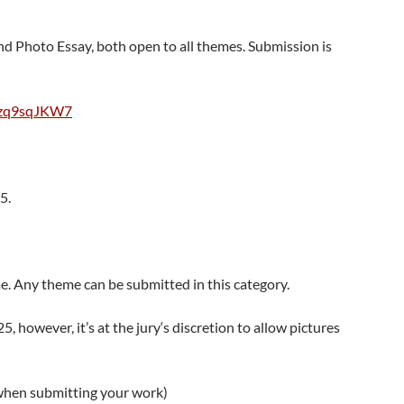
nd Photo Essay, both open to all themes. Submission is
Wszq9sqJKW7
5.
me. Any theme can be submitted in this category.
, however, it’s at the jury‘s discretion to allow pictures
 when submitting your work)