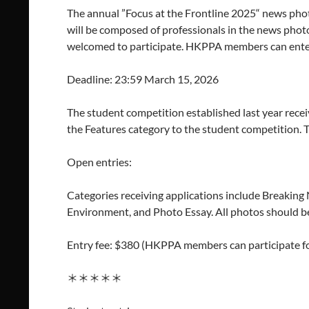
The annual ”Focus at the Frontline 2025“ news pho
will be composed of professionals in the news photog
welcomed to participate. HKPPA members can enter 
Deadline: 23:59 March 15, 2026
The student competition established last year recei
the Features category to the student competition. T
Open entries:
Categories receiving applications include Breaking
Environment, and Photo Essay. All photos should be
Entry fee: $380 (HKPPA members can participate fo
＊＊＊＊＊