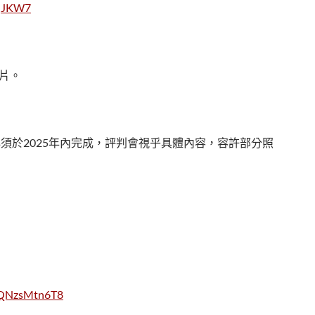
sqJKW7
相片。
須於2025年內完成，評判會視乎具體內容，容許部分照
5PQNzsMtn6T8