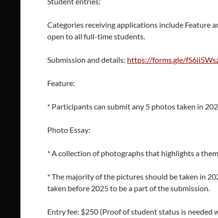
Student entries:
Categories receiving applications include Feature a
open to all full-time students.
Submission and details:
https://forms.gle/fS6ii5
Feature:
* Participants can submit any 5 photos taken in 202
Photo Essay:
* A collection of photographs that highlights a the
* The majority of the pictures should be taken in 2025
taken before 2025 to be a part of the submission.
Entry fee: $250 (Proof of student status is needed