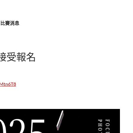
 比賽消息
正接受報名
sMtn6T8