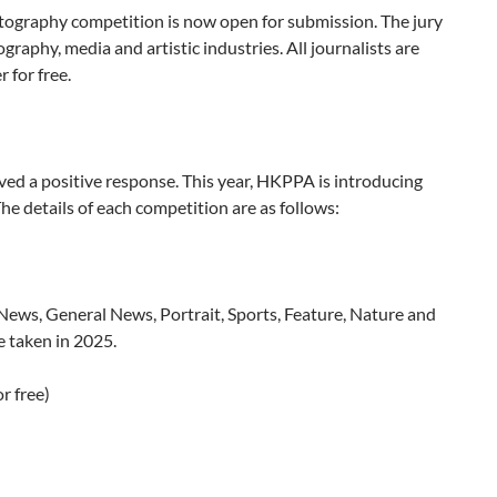
tography competition is now open for submission. The jury
raphy, media and artistic industries. All journalists are
for free.
ved a positive response. This year, HKPPA is introducing
he details of each competition are as follows:
 News, General News, Portrait, Sports, Feature, Nature and
 taken in 2025.
r free)