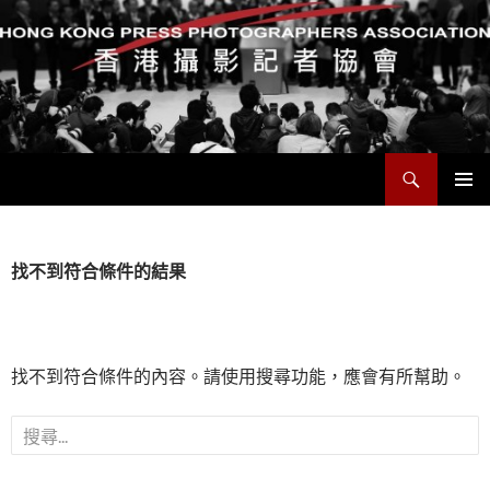
搜
香港攝影記者協會
尋
跳
主要選單
至
主
要
找不到符合條件的結果
內
容
找不到符合條件的內容。請使用搜尋功能，應會有所幫助。
搜
尋
關