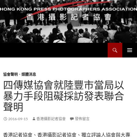
搜
香港攝影記者協會
尋
跳
主要選單
至
主
要
協會聲明
、
媒體消息
內
四傳媒協會就陸豐市當局以
容
暴力手段阻礙採訪發表聯合
聲明
2016-09-15
香港攝影記者協會
發佈留言
香港記者協會、香港攝影記者協會、獨立評論人協會與大專