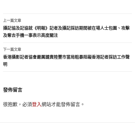
文
上一篇文章
章
攝記協及記協就《明報》記者及攝記採訪期間被在場人士包圍、攻擊
及奪去手機一事表示高度關注
導
覽
下一篇文章
香港攝影記者協會嚴厲譴責陸豐市當局粗暴阻礙香港記者採訪工作聲
明
發佈留言
很抱歉，必須
登入
網站才能發佈留言。