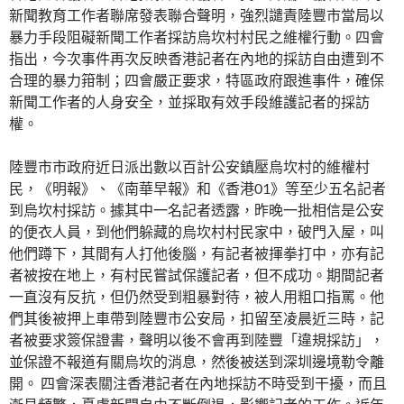
新聞教育工作者聯席發表聯合聲明，強烈譴責陸豐市當局以
暴力手段阻礙新聞工作者採訪烏坎村村民之維權行動。四會
指出，今次事件再次反映香港記者在內地的採訪自由遭到不
合理的暴力箝制；四會嚴正要求，特區政府跟進事件，確保
新聞工作者的人身安全，並採取有效手段維護記者的採訪
權。
陸豐市市政府近日派出數以百計公安鎮壓烏坎村的維權村
民，《明報》、《南華早報》和《香港01》等至少五名記者
到烏坎村採訪。據其中一名記者透露，昨晚一批相信是公安
的便衣人員，到他們躲藏的烏坎村村民家中，破門入屋，叫
他們蹲下，其間有人打他後腦，有記者被揮拳打中，亦有記
者被按在地上，有村民嘗試保護記者，但不成功。期間記者
一直沒有反抗，但仍然受到粗暴對待，被人用粗口指罵。他
們其後被押上車帶到陸豐市公安局，扣留至凌晨近三時，記
者被要求簽保證書，聲明以後不會再到陸豐「違規採訪」，
並保證不報道有關烏坎的消息，然後被送到深圳邊境勒令離
開。 四會深表關注香港記者在內地採訪不時受到干擾，而且