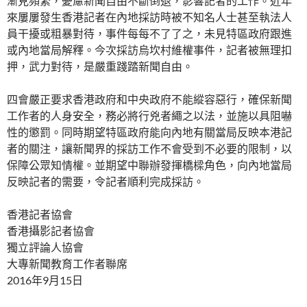
漸見頻繁，憂慮新聞自由不斷倒退，影響記者的工作。近年
來屢屢發生香港記者在內地採訪時被不知名人士甚至執法人
員干擾或粗暴對待，事件每每不了了之，未見特區政府跟進
或內地當局解釋。今次採訪烏坎村維權事件，記者被無理扣
押，武力對待，是嚴重踐踏新聞自由。
四會嚴正要求香港政府和中央政府不能縱容惡行，確保新聞
工作者的人身安全，務必將行兇者繩之以法，並施以具阻嚇
性的懲罰。同時期望特區政府能向內地有關當局反映本港記
者的關注，讓新聞界的採訪工作不會受到不必要的限制，以
保障公眾知情權。並期望中聯辦發揮橋樑角色，向內地當局
反映記者的需要，令記者順利完成採訪。
香港記者協會
香港攝影記者協會
獨立評論人協會
大專新聞教育工作者聯席
2016年9月15日