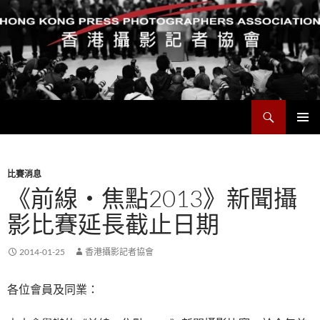
搜
香港攝影記者協會
尋
跳
主要選單
至
主
要
比賽消息
內
《前線‧焦點2013》新聞攝
容
影比賽延長截止日期
2014-01-25
香港攝影記者協會
各位會員及同業：