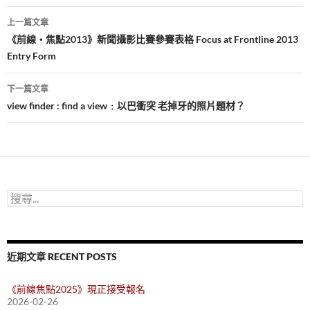
文
上一篇文章
章
《前線‧焦點2013》新聞攝影比賽參賽表格 Focus at Frontline 2013
Entry Form
導
覽
下一篇文章
view finder : find a view﹕以巴衝突 老掉牙的照片題材？
搜
尋
關
鍵
字:
近期文章 RECENT POSTS
《前線焦點2025》現正接受報名
2026-02-26