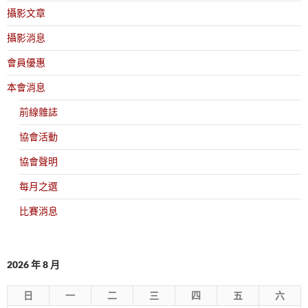
攝影文章
攝影消息
會員優惠
本會消息
前線雜誌
協會活動
協會聲明
每月之選
比賽消息
2026 年 8 月
日
一
二
三
四
五
六