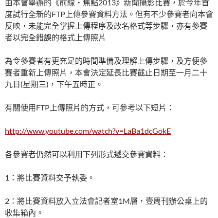
由本會舉辦的《前線‧焦點2013》新聞攝影比賽，於今年首
度試行全新的FTP上傳參賽資料方法。但有不少參賽者向本會
反映，未能完全掌握上傳程序及改名格式等步驟，亦有參賽
者以完全錯誤的格式上傳照片
為令參賽者有更充足的時間準備及理解上傳步驟，及方便參
賽者重新上傳照片，本會決定延長比賽截止日期至一月二十
九日(星期三)，下午五時正。
有關使用FTP上傳照片的方式，可參考以下短片：
http://www.youtube.com/watch?v=LaBa1dcGokE
各參賽者仍然可以利用下列形式遞交參賽資料：
1：將比賽資料交予執委。
2：將比賽資料放入立法會記者室1M層，壹周刊辦公桌上的
收集箱內。