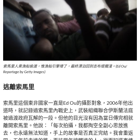
索馬里人乘漁船偷渡，惟漁船引擎壞了，最終漂泊回到吉布堤擱淺。(Ed Ou/
Reportage by Getty Images)
逃離索馬里
索馬里這個東非國家一直是Ed Ou的攝影對象，2006年他出
道時，就記錄過索馬里內戰史上，武裝組織聯合伊斯蘭法庭
被過渡政府瓦解的一段。但他的目光沒有因為當日傳完相就
離開索馬里。他說：「每次拍攝，我都掏空全副心思放進
去，也永遠無法知道，手上的故事是否真正完結。我會重返