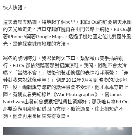
快人快語。
這天清晨五點鐘，特地起了個大早，和Ed Ou約好要到天水圍
的天光墟走走。汽車穿越紅隧再在屯門公路上飛馳，Ed Ou拿
著iPhone 5開著Google Maps，透過手機地圖定位比對窗外風
光，是他探索城市地理的方法。
寒冬的黎明時分，我忍著呵欠下車，繫緊頸巾雙手插袋前
行，Ed Ou卻依然踏著那對招牌涼鞋。我問，腳趾不會太冷
嗎？「當然不會！」然後他裝起懊惱的表情咆哮兩聲：「穿
鞋對我來說就像坐牢！」倒是2012年9月初到曠廢的加沙地
帶一役，編輯說穿涼鞋的話保險會不受理，他才乖乖穿鞋上
陣。有網友看完紀錄片《War Photographer》，寫James
Natchwey出發前會狠狠把鞋帶扯緊綁好；那我唯有寫Ed Ou
那雙涼鞋用魔術貼穩固而方便，褲管過長，往上摺短尚不
夠，他會再用長尾夾夾得妥當。