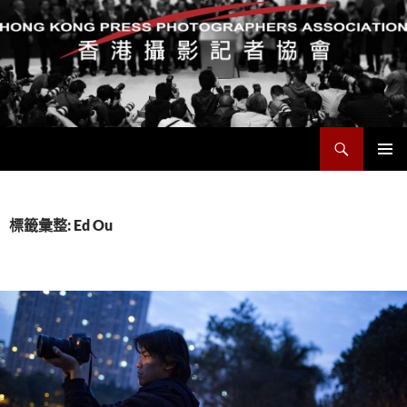
搜
香港攝影記者協會
尋
跳
主要選單
至
主
要
標籤彙整: Ed Ou
內
容