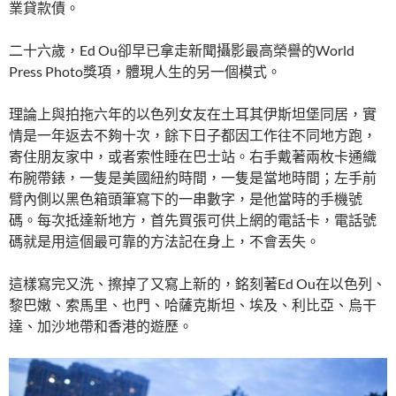
業貸款債。
二十六歲，Ed Ou卻早已拿走新聞攝影最高榮譽的World
Press Photo獎項，體現人生的另一個模式。
理論上與拍拖六年的以色列女友在土耳其伊斯坦堡同居，實
情是一年返去不夠十次，餘下日子都因工作往不同地方跑，
寄住朋友家中，或者索性睡在巴士站。右手戴著兩枚卡通織
布腕帶錶，一隻是美國紐約時間，一隻是當地時間；左手前
臂內側以黑色箱頭筆寫下的一串數字，是他當時的手機號
碼。每次抵達新地方，首先買張可供上網的電話卡，電話號
碼就是用這個最可靠的方法記在身上，不會丟失。
這樣寫完又洗、擦掉了又寫上新的，銘刻著Ed Ou在以色列、
黎巴嫩、索馬里、也門、哈薩克斯坦、埃及、利比亞、烏干
達、加沙地帶和香港的遊歷。