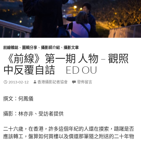
前線雜誌
、
圖輯分享
、
攝影師介紹
、
攝影文章
《前線》第一期 人物 – 觀照
中反覆自詰 ED OU
2013-02-12
香港攝影記者協會
發佈留言
撰文：何鳳儀
攝影：林亦非、受訪者提供
二十六歲，在香港，許多這個年紀的人還在摸索，躊躇是否
應該轉工，盤算如何買樓以及償還那筆隨之附送的二十年物