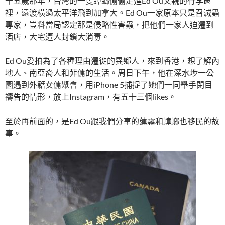
十五歲那年，台灣的一隻蟑螂偷偷走進Ed Ou父親的行李篋
裡，遠渡橫過太平洋飛到加拿大。Ed Ou一家原本只是召滅蟲
專家，豈料當局認定那是侵略性害蟲，把他們一家人迫遷到
酒店，大宅遭人封鎖大消毒。
Ed Ou愛拍為了各種理由遷徙的異鄉人，來到香港，想了解內
地人、南亞裔人和菲傭的生活。周日下午，他在深水埗一公
園遇到外籍女傭聚會，用iPhone 5捕捉了她們一同舉手閉目
禱告的情形，放上Instagram，有五十三個likes。
至於再前面的，是Ed Ou跟我們分享的蓮霧和蟑螂也移民的故
事。