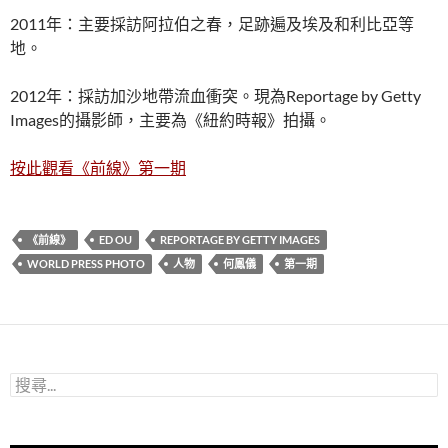
2011年：主要採訪阿拉伯之春，足跡遍及埃及和利比亞等
地。
2012年：採訪加沙地帶流血衝突。現為Reportage by Getty
Images的攝影師，主要為《紐約時報》拍攝。
按此觀看《前線》第一期
《前線》
ED OU
REPORTAGE BY GETTY IMAGES
WORLD PRESS PHOTO
人物
何鳳儀
第一期
搜
尋
關
鍵