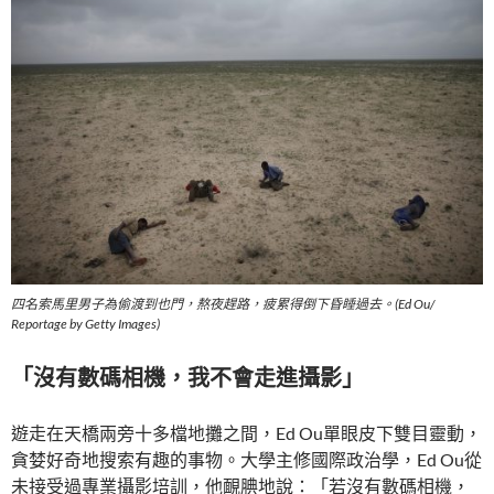
四名索馬里男子為偷渡到也門，熬夜趕路，疲累得倒下昏睡過去。(Ed Ou/
Reportage by Getty Images)
「沒有數碼相機，我不會走進攝影」
遊走在天橋兩旁十多檔地攤之間，Ed Ou單眼皮下雙目靈動，
貪婪好奇地搜索有趣的事物。大學主修國際政治學，Ed Ou從
未接受過專業攝影培訓，他靦腆地說：「若沒有數碼相機，