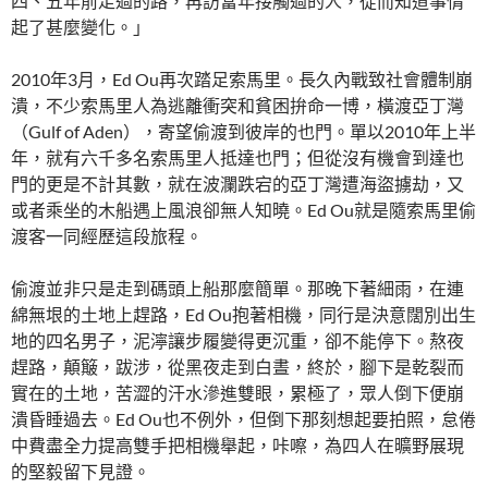
四、五年前走過的路，再訪當年接觸過的人，從而知道事情
起了甚麼變化。」
2010年3月，Ed Ou再次踏足索馬里。長久內戰致社會體制崩
潰，不少索馬里人為逃離衝突和貧困拚命一博，橫渡亞丁灣
（Gulf of Aden），寄望偷渡到彼岸的也門。單以2010年上半
年，就有六千多名索馬里人抵達也門；但從沒有機會到達也
門的更是不計其數，就在波瀾跌宕的亞丁灣遭海盜擄劫，又
或者乘坐的木船遇上風浪卻無人知曉。Ed Ou就是隨索馬里偷
渡客一同經歷這段旅程。
偷渡並非只是走到碼頭上船那麼簡單。那晚下著細雨，在連
綿無垠的土地上趕路，Ed Ou抱著相機，同行是決意闊別出生
地的四名男子，泥濘讓步履變得更沉重，卻不能停下。熬夜
趕路，顛簸，跋涉，從黑夜走到白晝，終於，腳下是乾裂而
實在的土地，苦澀的汗水滲進雙眼，累極了，眾人倒下便崩
潰昏睡過去。Ed Ou也不例外，但倒下那刻想起要拍照，怠倦
中費盡全力提高雙手把相機舉起，咔嚓，為四人在曠野展現
的堅毅留下見證。