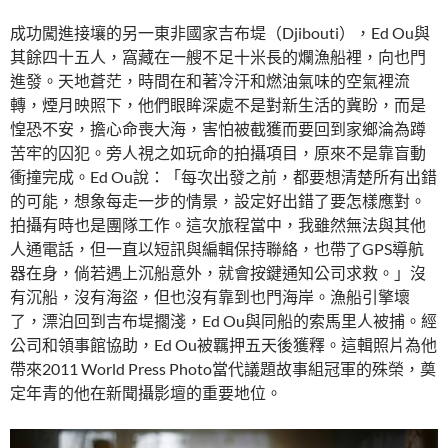
成功闖進接壤的另一東非國家吉布堤（Djibouti），Ed Ou與
其餘四十五人，窩藏在一艘不足十米長的爛漁船裡，向也門
進發。天地蒼茫，時間在和著冷汗和燃油氣味的空氣裡流
轉，煙月映照下，他們眼眸深處不是對新生活的冀盼，而是
惶恐不安，擔心命喪大海，害怕被截獲而要回到家鄉淪為蹲
苦牢的囚犯。旁人視之如玩命的拍攝項目，原來不是靠盲動
衝撞完成。Ed Ou說：「每次出發之前，都要想清楚所有出錯
的可能，想象每走一步的情景，設定好出錯了要怎樣應對。
拍攝有時也是團隊工作。這次旅程當中，我雖然無法與其他
人通電話，但一直以短訊與編輯保持聯絡，也帶了GPS導航
器在身，倘若遇上沉船意外，就會按鍵通知公司求救。」沒
有沉船，沒有海盜，但也沒有靠到也門海岸。漁船引擎壞
了，漂泊回到吉布堤擱淺，Ed Ou與同船的索馬里人被捕。經
公司和領事館協助，Ed Ou被羈押五天後獲釋。這輯照片為他
帶來2011 World Press Photo當代議題故事組冠軍的殊榮，奠
定年青的他在新聞攝影壇的重要地位。