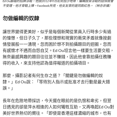
Ed Ou腳踏的招牌涼鞋，他說2012年9月初到加沙地帶，編輯說穿涼鞋的話保險會
不受理，他才穿鞋上陣。Facebook所見，他女友穿的是同款紅色。（林亦非攝）
勿做編輯的奴隸
讓世界變得更美好，似乎是每個新聞從業員入行時多少有過
的憧憬，但日子久了，那些理想和現實的衝突矛盾就像按劇
情發展般一一湧現，忽而困於想不到拍攝題目的迴圈，忽而
有感懷才不遇而自怨自艾。Ed Ou坦言他一樣要生活要交租，
無奈最感興趣的題目往往並不賺錢，因此他會靠拍攝任務賺
得的收入，來支持他認為值得報道的拍攝項目。
那麼，攝影記者有何生存之道？「關鍵是勿做編輯的奴
隸。」Ed Ou說：「等待別人指示或批准才去行動是最大錯
誤。」
長年在危險地帶採訪，今天擺在眼前的是仇恨和卑劣，但翌
日遇見的卻是萍水相逢的人如何犧牲互助，又再喚起Ed Ou對
美好世界熱切的嚮往。「即使是香港這樣濃縮的城市，也有