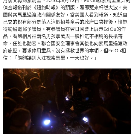
月後又再到索馬里。2010年6月13日，Ed Ou就索馬里童兵的
偵查報道刊於《紐約時報》的頭版，隨即惹來軒然大波。美
國與索馬里過渡政府關係友好，當美國人看到報道、知道自
己交的稅有部分是落入這個招募童兵的政府口袋裡後，憤怒
得紛紛電郵予議員。有參議員在翌日國會上展示Ed Ou的作
品，看到相片裡兩名男孩拿著與一臉稚氣不相稱的長槍待
命，任誰也動容。聯合國安全理事會其後也向索馬里過渡政
府施壓，要求停用童兵。沒有拯救世界的本領，但Ed Ou相
信：「能夠讓別人注視索馬里，一天也好。」