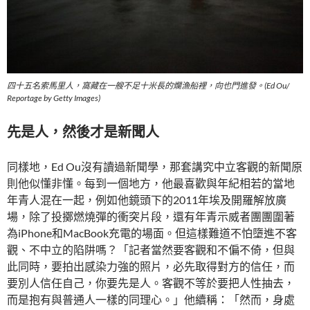
四十五名索馬里人，窩藏在一艘不足十米長的爛漁船裡，向也門進發。(Ed Ou/
Reportage by Getty Images)
先是人，然後才是新聞人
同樣地，Ed Ou沒有讀過新聞學，那套講究中立客觀的新聞原
則他似懂非懂。每到一個地方，他最喜歡與年紀相若的當地
年青人混在一起，例如他鏡頭下的2011年埃及開羅解放廣
場，除了投擲燃燒彈的衝突片段，還有年青示威者團團圍著
為iPhone和MacBook充電的場面。但這樣難道不怕墮進不客
觀、不中立的陷阱嗎？「記者當然要客觀和不偏不倚，但與
此同時，要拍出感染力強的照片，必先取得對方的信任，而
要別人信任自己，你要先是人。客觀不等於要把人性抽去，
而是抱有與普通人一樣的同理心。」他續稱：「然而，身處