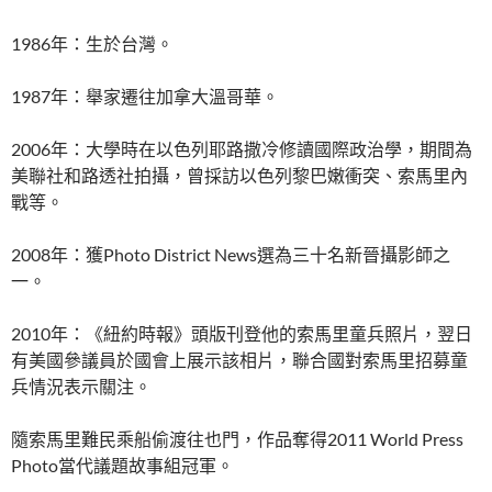
1986年：生於台灣。
1987年：舉家遷往加拿大溫哥華。
2006年：大學時在以色列耶路撒冷修讀國際政治學，期間為
美聯社和路透社拍攝，曾採訪以色列黎巴嫩衝突、索馬里內
戰等。
2008年：獲Photo District News選為三十名新晉攝影師之
一。
2010年：《紐約時報》頭版刊登他的索馬里童兵照片，翌日
有美國參議員於國會上展示該相片，聯合國對索馬里招募童
兵情況表示關注。
隨索馬里難民乘船偷渡往也門，作品奪得2011 World Press
Photo當代議題故事組冠軍。