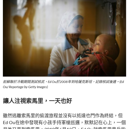
前蘇聯於冷戰期間測試核武，Ed Ou於2008年到哈薩克斯坦，記錄核試後遺。(Ed
Ou/ Reportage by Getty Images)
讓人注視索馬里，一天也好
雖然逃離索馬里的偷渡旅程並沒有以抵達也門作為終結，但
Ed Ou在途中發現有小孩手持軍槍巡邏，默默記在心上，一個